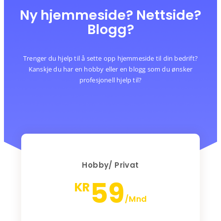
Ny hjemmeside? Nettside?
Blogg?
Trenger du hjelp til å sette opp hjemmeside til din bedrift?
Kanskje du har en hobby eller en blogg som du ønsker
profesjonell hjelp til?
Hobby/ Privat
59
KR
/Mnd