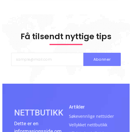
Få tilsendt nyttige tips
Abonner
Artikler
NETTBUTIKK
Søkevennlige nettsider
Dette er en
Vellykket nettbutikk
informasjonsside om