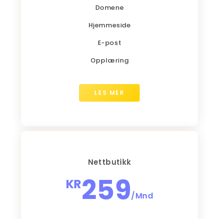
Domene
Hjemmeside
E-post
Opplæring
LES MER
Nettbutikk
259
KR
/Mnd