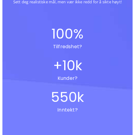
Sett deg realistiske mål, men vær ikke redd for å sikte høyt!
100
%
Tilfredshet?
+
10
k
Kunder?
550
k
Inntekt?