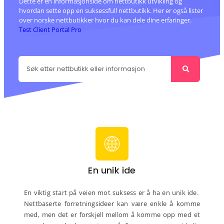
Dette er en informasjonside om nettbutikk utvikling og
hvordan sette opp en suksessfull nettbutikk. Her er også lister
over norske nettbutikker hvor du kan dele dine erfaringer.
Test Client Portal Pro
En unik ide
En viktig start på veien mot suksess er å ha en unik ide.
Nettbaserte forretningsideer kan være enkle å komme
med, men det er forskjell mellom å komme opp med et