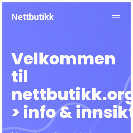
Nettbutikk
Velkommen
til
nettbutikk.or
> informasjon
> info & innsik